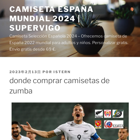
Saltar
CAMISETA ESPAÑA
al
MUNDIAL 2024 |
contenido
SUPERVIGO
Camiseta Selección Española 2024 – Ofrecemos camiseta de
España 2022 mundial para adultos y niños. Personalizar gratis.
Envío gratis desde 69 €.
PUBLICADO
2023年2月13日
POR
ISTERN
EL
donde comprar camisetas de
zumba