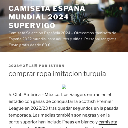
Saltar
CAMISETA ESPAÑA
al
MUNDIAL 2024 |
contenido
SUPERVIGO
Camiseta Selección Española 2024 – Ofrecemos camiseta de
España 2022 mundial para adultos y niños. Personalizar gratis.
Envío gratis desde 69 €.
PUBLICADO
2023年2月13日
POR
ISTERN
EL
comprar ropa imitacion turquia
5. Club América – México. Los Rangers entran en el
estadio con ganas de conquistar la Scottish Premier
League en 2022/23 tras quedar segundos en la pasada
temporada. Las medias también son negras y en la
parte superior han includo líneas en blanco y
camiseta