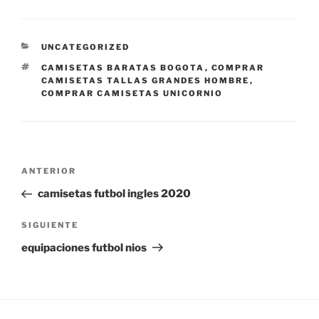
CATEGORÍAS
UNCATEGORIZED
ETIQUETAS
CAMISETAS BARATAS BOGOTA
,
COMPRAR
CAMISETAS TALLAS GRANDES HOMBRE
,
COMPRAR CAMISETAS UNICORNIO
Navegación
Entrada
ANTERIOR
de
anterior:
camisetas futbol ingles 2020
entradas
Siguiente
SIGUIENTE
entrada
equipaciones futbol nios