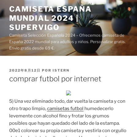
Saltar
CAMISETA ESPAÑA
al
MUNDIAL 2024 |
contenido
SUPERVIGO
Camiseta Selección Española 2024 – Ofrecemos camiseta de
España 2022 mundial para adultos y niños. Personalizar gratis.
Envío gratis desde 69 €.
PUBLICADO
2022年8月12日
POR
ISTERN
EL
comprar futbol por internet
5) Una vez eliminado todo, dar vuelta la camiseta y con
otro trapo limpio,
camisetas futbol
humedecerlo
levemente con alcohol fino y frotar los grumos
posibles que hayan quedado del lado de la estampa.
00e1 colorear su propia camiseta y vestirla con orgullo