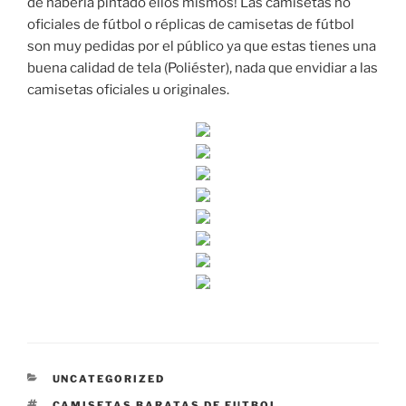
de haberla pintado ellos mismos! Las camisetas no
oficiales de fútbol o réplicas de camisetas de fútbol
son muy pedidas por el público ya que estas tienes una
buena calidad de tela (Poliéster), nada que envidiar a las
camisetas oficiales u originales.
CATEGORÍAS
UNCATEGORIZED
ETIQUETAS
CAMISETAS BARATAS DE FUTBOL