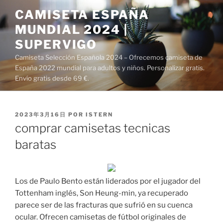
Saltar
CAMISETA ESPAÑA
al
MUNDIAL 2024 |
contenido
SUPERVIGO
Camiseta Selección Española 2024 – Ofrecemos camiseta de
España 2022 mundial para adultos y niños. Personalizar gratis.
Envío gratis desde 69 €.
PUBLICADO
2023年3月16日
POR
ISTERN
EL
comprar camisetas tecnicas
baratas
Los de Paulo Bento están liderados por el jugador del
Tottenham inglés, Son Heung-min, ya recuperado
parece ser de las fracturas que sufrió en su cuenca
ocular. Ofrecen camisetas de fútbol originales de