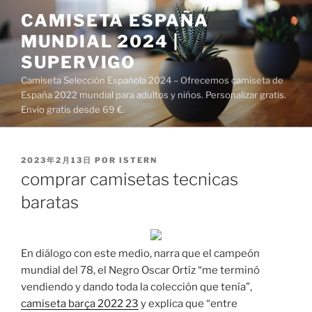
Saltar
CAMISETA ESPAÑA
al
MUNDIAL 2024 |
contenido
SUPERVIGO
Camiseta Selección Española 2024 – Ofrecemos camiseta de
España 2022 mundial para adultos y niños. Personalizar gratis.
Envío gratis desde 69 €.
PUBLICADO
2023年2月13日
POR
ISTERN
EL
comprar camisetas tecnicas
baratas
En diálogo con este medio, narra que el campeón
mundial del 78, el Negro Oscar Ortíz “me terminó
vendiendo y dando toda la colección que tenía”,
camiseta barça 2022 23
y explica que “entre