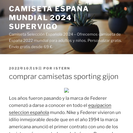
Saltar
CAMISETA ESPAÑA
al
MUNDIAL 2024 |
contenido
SUPERVIGO
Camiseta Selección Española 2024 – Ofrecemos camiseta de
España 2022 mundial para adultos y niños. Personalizar gratis.
Envío gratis desde 69 €.
PUBLICADO
2022年10月19日
POR
ISTERN
EL
comprar camisetas sporting gijon
Los años fueron pasando y la marca de Federer
comenzó a darse a conocer en todo el
equipacion
seleccion española
mundo. Nike y Federer vivieron un
idilio inmejorable desde que en el año 1994 la marca
americana anunció el primer contrato con uno de los