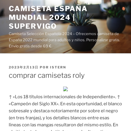
Saltar
CAMISETA ESPAÑA
al
MUNDIAL 2024 |
contenido
SUPERVIGO
Camiseta Selección Española 2024 – Ofrecemos camiseta de
España 2022 mundial para adultos y niños. Personalizar gratis.
Envío gratis desde 69 €.
PUBLICADO
2023年2月13日
POR
ISTERN
EL
comprar camisetas roly
↑ «Los 18 títulos internacionales de Independiente». ↑
«Campeón del Siglo XX». En esta oportunidad, el blanco
sobresale y destaca notoriamente por sobre el negro
(en tres franjas), y los detalles blancos entre esas
líneas con las mangas resultaron del mismo estilo. En