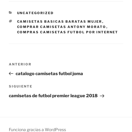
CATEGORÍAS
UNCATEGORIZED
ETIQUETAS
CAMISETAS BASICAS BARATAS MUJER
,
COMPRAR CAMISETAS ANTONY MORATO
,
COMPRAS CAMISETAS FUTBOL POR INTERNET
Navegación
Entrada
ANTERIOR
de
anterior:
catalogo camisetas futbol joma
entradas
Siguiente
SIGUIENTE
entrada
camisetas de futbol premier league 2018
Funciona gracias a WordPress