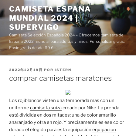
Saltar
CAMISETA ESPAÑA
al
MUNDIAL 2024 |
contenido
SUPERVIGO
Camiseta Selección Española 2024 – Ofrecemos camiseta de
España 2022 mundial para adultos y niños. Personalizar gratis.
Envío gratis desde 69 €.
PUBLICADO
2022年12月19日
POR
ISTERN
EL
comprar camisetas maratones
Los rojiblancos visten una temporada más con un
uniforme
camiseta suiza
creado por Nike. La prenda
está dividida en dos mitades: una de color amarillo
anaranjado y otra en rojo. Y precisamente es ese color
dorado el elegido para esta equipación
equipacion