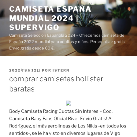
Saltar
CAMISETA ESPAÑA
al
MUNDIAL 2024 |
contenido
SUPERVIGO
Camiseta Selección Española 2024 – Ofrecemos camiseta de
España 2022 mundial para adultos y niños. Personalizar gratis.
Envío gratis desde 69 €.
PUBLICADO
2022年8月12日
POR
ISTERN
EL
comprar camisetas hollister
baratas
Body Camiseta Racing Cuotas Sin Interes – Cod.
Camiseta Baby Fans Oficial River Envio Gratis! A
Rodríguez, el más aerolíneas de Los Nikis -en todos los
sentidos-, se le ha visto en diversos lugares de Vigo