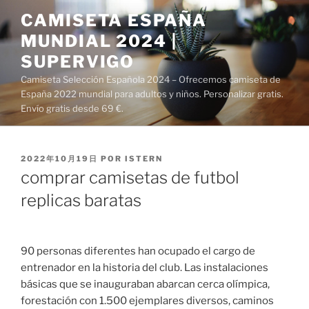
Saltar
CAMISETA ESPAÑA
al
MUNDIAL 2024 |
contenido
SUPERVIGO
Camiseta Selección Española 2024 – Ofrecemos camiseta de
España 2022 mundial para adultos y niños. Personalizar gratis.
Envío gratis desde 69 €.
PUBLICADO
2022年10月19日
POR
ISTERN
EL
comprar camisetas de futbol
replicas baratas
90 personas diferentes han ocupado el cargo de
entrenador en la historia del club. Las instalaciones
básicas que se inauguraban abarcan cerca olímpica,
forestación con 1.500 ejemplares diversos, caminos