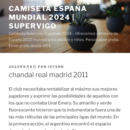
Saltar
CAMISETA ESPAÑA
al
MUNDIAL 2024 |
contenido
SUPERVIGO
Camiseta Selección Española 2024 – Ofrecemos camiseta de
España 2022 mundial para adultos y niños. Personalizar gratis.
Envío gratis desde 69 €.
PUBLICADO
2023年9月8日
POR
ISTERN
EL
chandal real madrid 2011
El club necesitaba rentabilizar al máximo sus mejores
jugadores y exprimir las posibilidades de aquellos con
los que no contaba Unai Emery. Su amarillo y verde
fluorescente hicieron que la indumentaria fuera una de
las más ridículas de las principales ligas del mundo. En
la primera acción, el argentino encontró el espacio