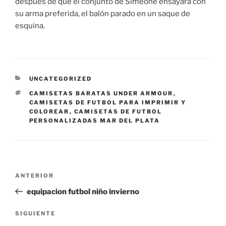
después de que el conjunto de Simeone ensayara con
su arma preferida, el balón parado en un saque de
esquina.
CATEGORÍAS
UNCATEGORIZED
ETIQUETAS
CAMISETAS BARATAS UNDER ARMOUR
,
CAMISETAS DE FUTBOL PARA IMPRIMIR Y
COLOREAR
,
CAMISETAS DE FUTBOL
PERSONALIZADAS MAR DEL PLATA
Navegación
Entrada
ANTERIOR
de
anterior:
equipacion futbol niño invierno
entradas
Siguiente
SIGUIENTE