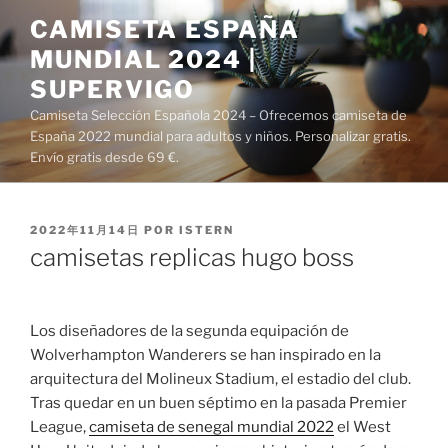
Saltar
CAMISETA ESPAÑA
al
MUNDIAL 2024 |
contenido
SUPERVIGO
Camiseta Selección Española 2024 – Ofrecemos camiseta de
España 2022 mundial para adultos y niños. Personalizar gratis.
Envío gratis desde 69 €.
PUBLICADO
2022年11月14日
POR
ISTERN
EL
camisetas replicas hugo boss
Los diseñadores de la segunda equipación de
Wolverhampton Wanderers se han inspirado en la
arquitectura del Molineux Stadium, el estadio del club.
Tras quedar en un buen séptimo en la pasada Premier
League,
camiseta de senegal mundial 2022
el West