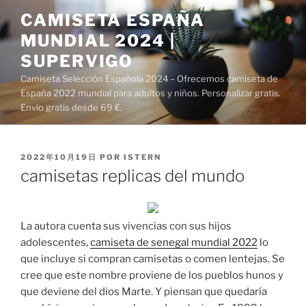
Saltar
CAMISETA ESPAÑA
al
MUNDIAL 2024 |
contenido
SUPERVIGO
Camiseta Selección Española 2024 – Ofrecemos camiseta de
España 2022 mundial para adultos y niños. Personalizar gratis.
Envío gratis desde 69 €.
PUBLICADO
2022年10月19日
POR
ISTERN
EL
camisetas replicas del mundo
La autora cuenta sus vivencias con sus hijos
adolescentes,
camiseta de senegal mundial 2022
lo
que incluye si compran camisetas o comen lentejas. Se
cree que este nombre proviene de los pueblos hunos y
que deviene del dios Marte. Y piensan que quedaría