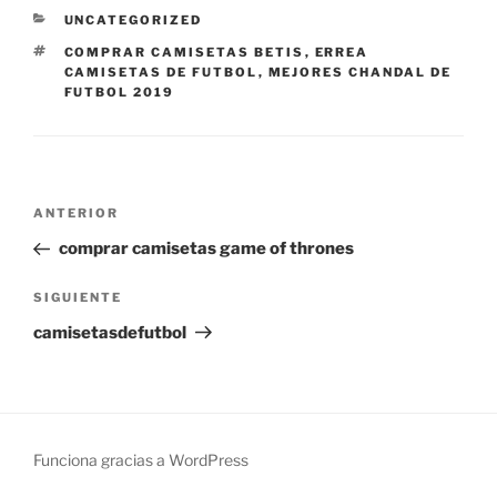
CATEGORÍAS
UNCATEGORIZED
ETIQUETAS
COMPRAR CAMISETAS BETIS
,
ERREA
CAMISETAS DE FUTBOL
,
MEJORES CHANDAL DE
FUTBOL 2019
Navegación
Entrada
ANTERIOR
de
anterior:
comprar camisetas game of thrones
entradas
Siguiente
SIGUIENTE
entrada
camisetasdefutbol
Funciona gracias a WordPress