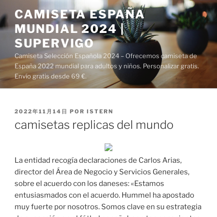
Saltar
CAMISETA ESPAÑA
al
MUNDIAL 2024 |
contenido
SUPERVIGO
Camiseta Selección Española 2024 – Ofrecemos camiseta de
España 2022 mundial para adultos y niños. Personalizar gratis.
Envío gratis desde 69 €.
PUBLICADO
2022年11月14日
POR
ISTERN
EL
camisetas replicas del mundo
La entidad recogía declaraciones de Carlos Arias,
director del Área de Negocio y Servicios Generales,
sobre el acuerdo con los daneses: «Estamos
entusiasmados con el acuerdo. Hummel ha apostado
muy fuerte por nosotros. Somos clave en su estrategia