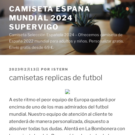
Saltar
CAMISETA ESPAÑA
al
MUNDIAL 2024 |
contenido
SUPERVIGO
Camiseta Selección Española 2024 – Ofrecemos camiseta de
España 2022 mundial para adultos y niños. Personalizar gratis.
Envío gratis desde 69 €.
PUBLICADO
2023年2月13日
POR
ISTERN
EL
camisetas replicas de futbol
A este ritmo el peor equipo de Europa quedará por
encima de uno de los mas admirados del futbol
mundial. Nuestro equipo de atención al cliente te
atenderá de manera personalizada, dispuesto a
absolver todas tus dudas. Alentá en La Bombonera con