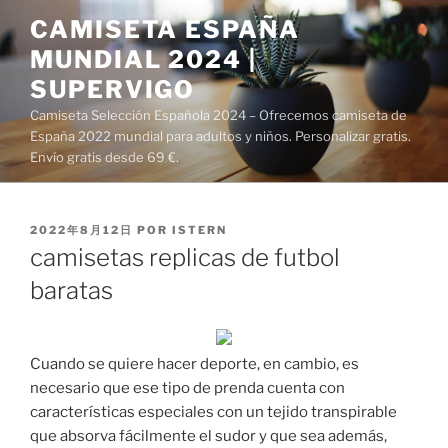
Saltar
CAMISETA ESPAÑA
al
MUNDIAL 2024 |
contenido
SUPERVIGO
Camiseta Selección Española 2024 – Ofrecemos camiseta de
España 2022 mundial para adultos y niños. Personalizar gratis.
Envío gratis desde 69 €.
PUBLICADO
2022年8月12日
POR
ISTERN
EL
camisetas replicas de futbol
baratas
Cuando se quiere hacer deporte, en cambio, es
necesario que ese tipo de prenda cuenta con
características especiales con un tejido transpirable
que absorva fácilmente el sudor y que sea además,