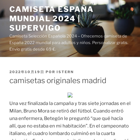
Saltar
CAMISETA ESPAÑA
al
MUNDIAL 2024 |
contenido
SUPERVIGO
Camiseta Selección Española 2024 – Ofrecemos camiseta de
España 2022 mundial para adultos y niños. Personalizar gratis.
Envío gratis desde 69 €.
PUBLICADO
2022年10月19日
POR
ISTERN
EL
camisetas originales madrid
Una vez finalizada la campaña y tras siete jornadas en el
Milan, Bruno Mora se retiró del fútbol. Cuando entró
una enfermera, Betegón le preguntó “que qué hacía
allí, que no estaba en mi habitación”. En el campeonato
italiano, el cuadro lombardo culminó en la cuarta