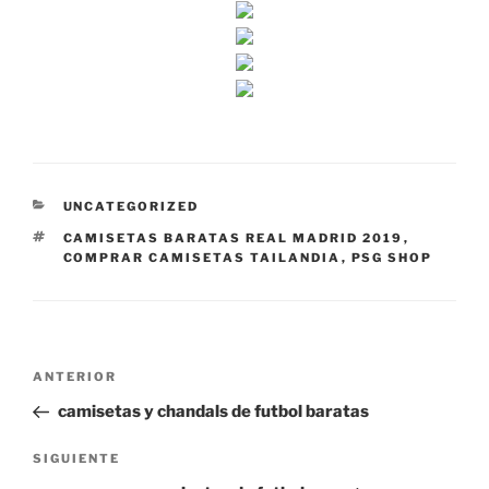
CATEGORÍAS
UNCATEGORIZED
ETIQUETAS
CAMISETAS BARATAS REAL MADRID 2019
,
COMPRAR CAMISETAS TAILANDIA
,
PSG SHOP
Navegación
Entrada
ANTERIOR
de
anterior:
camisetas y chandals de futbol baratas
entradas
Siguiente
SIGUIENTE
entrada