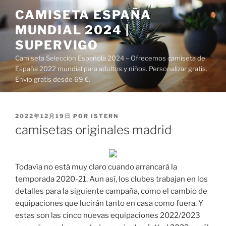
Saltar
CAMISETA ESPAÑA
al
MUNDIAL 2024 |
contenido
SUPERVIGO
Camiseta Selección Española 2024 – Ofrecemos camiseta de
España 2022 mundial para adultos y niños. Personalizar gratis.
Envío gratis desde 69 €.
PUBLICADO
2022年12月19日
POR
ISTERN
EL
camisetas originales madrid
Todavía no está muy claro cuando arrancará la
temporada 2020-21. Aun así, los clubes trabajan en los
detalles para la siguiente campaña, como el cambio de
equipaciones que lucirán tanto en casa como fuera. Y
estas son las cinco nuevas equipaciones 2022/2023