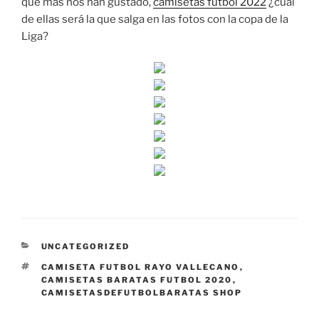
que más nos han gustado,
camisetas futbol 2022
¿cuál
de ellas será la que salga en las fotos con la copa de la
Liga?
CATEGORÍAS
UNCATEGORIZED
ETIQUETAS
CAMISETA FUTBOL RAYO VALLECANO
,
CAMISETAS BARATAS FUTBOL 2020
,
CAMISETASDEFUTBOLBARATAS SHOP