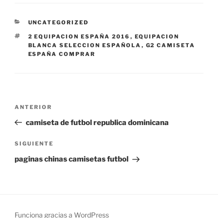
CATEGORÍAS
UNCATEGORIZED
ETIQUETAS
2 EQUIPACION ESPAÑA 2016
,
EQUIPACION
BLANCA SELECCION ESPAÑOLA
,
G2 CAMISETA
ESPAÑA COMPRAR
Navegación
Entrada
ANTERIOR
de
anterior:
camiseta de futbol republica dominicana
entradas
Siguiente
SIGUIENTE
entrada
paginas chinas camisetas futbol
Funciona gracias a WordPress