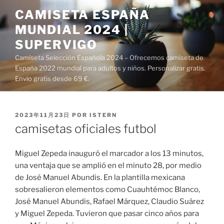
Saltar
CAMISETA ESPAÑA
al
MUNDIAL 2024 |
contenido
SUPERVIGO
Camiseta Selección Española 2024 – Ofrecemos camiseta de
España 2022 mundial para adultos y niños. Personalizar gratis.
Envío gratis desde 69 €.
PUBLICADO
2023年11月23日
POR
ISTERN
EL
camisetas oficiales futbol
Miguel Zepeda inauguró el marcador a los 13 minutos,
una ventaja que se amplió en el minuto 28, por medio
de José Manuel Abundis. En la plantilla mexicana
sobresalieron elementos como Cuauhtémoc Blanco,
José Manuel Abundis, Rafael Márquez, Claudio Suárez
y Miguel Zepeda. Tuvieron que pasar cinco años para