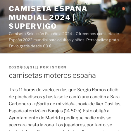
Saltar
CAMISETA ESPAÑA
al
MUNDIAL 2024 |
contenido
SUPERVIGO
Camiseta Selección Española 2024 – Ofrecemos camiseta de
España 2022 mundial para adultos y niños. Personalizar gratis.
Envío gratis desde 69 €.
PUBLICADO
2022年5月31日
POR
ISTERN
EL
camisetas moteros españa
Tras 11 horas de vuelo, en las que Sergio Ramos ofició
de pinchadiscos y hasta se le cantó una canción a Sara
Carbonero -«¡Sarita de mi vida!»-, novia de Iker Casillas,
España aterrizó en Barajas (14.50 h). Esto obligó al
Ayuntamiento de Madrid a pedir que nadie más se
acercara hasta la zona. Los jugadores, por tanto, se