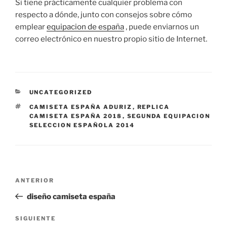
Si tiene prácticamente cualquier problema con
respecto a dónde, junto con consejos sobre cómo
emplear
equipacion de españa
, puede enviarnos un
correo electrónico en nuestro propio sitio de Internet.
CATEGORÍAS
UNCATEGORIZED
ETIQUETAS
CAMISETA ESPAÑA ADURIZ
,
REPLICA
CAMISETA ESPAÑA 2018
,
SEGUNDA EQUIPACION
SELECCION ESPAÑOLA 2014
Navegación
Entrada
ANTERIOR
de
anterior:
diseño camiseta españa
entradas
Siguiente
SIGUIENTE