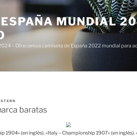
ESPAÑA MUNDIAL 20
O
024 – Ofrecemos camiseta de España 2022 mundial para adul
ISTERN
arca baratas
p 1904» (en inglés). «Italy – Championship 1907» (en inglés). «