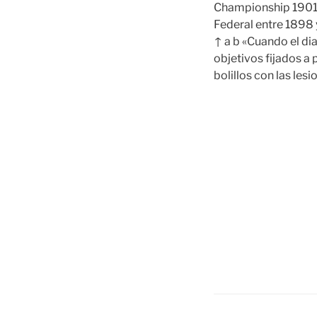
Championship 1901»
Federal entre 1898 
↑ a b «Cuando el di
objetivos fijados a
bolillos con las lesi