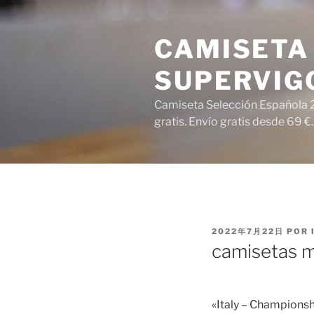
Saltar
al
CAMISETA 
contenido
SUPERVIG
Camiseta Selección Española 2
gratis. Envío gratis desde 69 €.
PUBLICADO
2022年7月22日
POR
EL
camisetas m
«Italy – Championshi