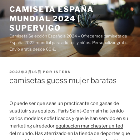
Saltar
CAMISETA ESPAÑA
al
MUNDIAL 2024 |
contenido
SUPERVIGO
Camiseta Selección Española 2024 – Ofrecemos camiseta de
España 2022 mundial para adultos y niños. Personalizar gratis.
Envío gratis desde 69 €.
PUBLICADO
2023年3月16日
POR
ISTERN
EL
camisetas guess mujer baratas
O puede ser que seas un practicante con ganas de
sustituir sus equipos. Paris Saint-Germain ha tenido
varios modelos sofisticados y que le han servido en su
marketing alrededor
equipacion manchester united
del mundo. Has aterrizado en la tienda de deportes que