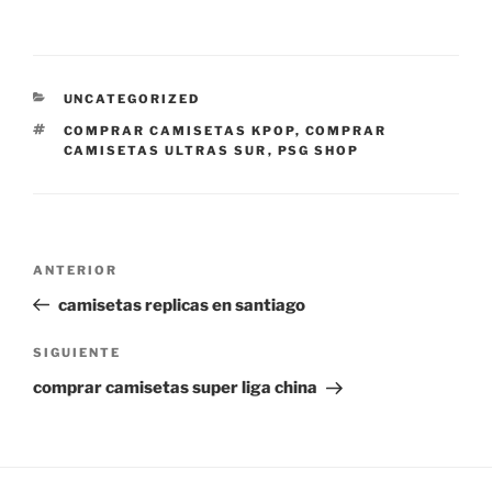
CATEGORÍAS
UNCATEGORIZED
ETIQUETAS
COMPRAR CAMISETAS KPOP
,
COMPRAR
CAMISETAS ULTRAS SUR
,
PSG SHOP
Navegación
Entrada
ANTERIOR
de
anterior:
camisetas replicas en santiago
entradas
Siguiente
SIGUIENTE
entrada
comprar camisetas super liga china