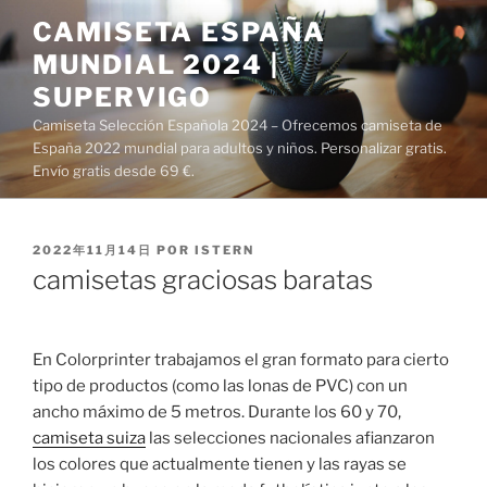
Saltar
CAMISETA ESPAÑA
al
MUNDIAL 2024 |
contenido
SUPERVIGO
Camiseta Selección Española 2024 – Ofrecemos camiseta de
España 2022 mundial para adultos y niños. Personalizar gratis.
Envío gratis desde 69 €.
PUBLICADO
2022年11月14日
POR
ISTERN
EL
camisetas graciosas baratas
En Colorprinter trabajamos el gran formato para cierto
tipo de productos (como las lonas de PVC) con un
ancho máximo de 5 metros. Durante los 60 y 70,
camiseta suiza
las selecciones nacionales afianzaron
los colores que actualmente tienen y las rayas se