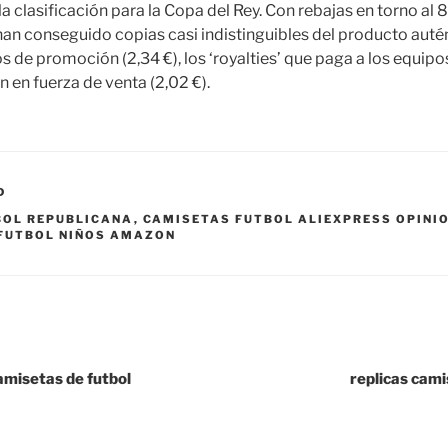
 clasificación para la Copa del Rey. Con rebajas en torno al 
han conseguido copias casi indistinguibles del producto autén
s de promoción (2,34 €), los ‘royalties’ que paga a los equip
ón en fuerza de venta (2,02 €).
D
BOL REPUBLICANA
,
CAMISETAS FUTBOL ALIEXPRESS OPINI
 FUTBOL NIÑOS AMAZON
amisetas de futbol
replicas cami