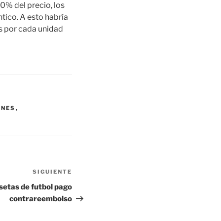
80% del precio, los
tico. A esto habría
os por cada unidad
ONES
,
SIGUIENTE
Siguiente
entrada
setas de futbol pago
contrareembolso