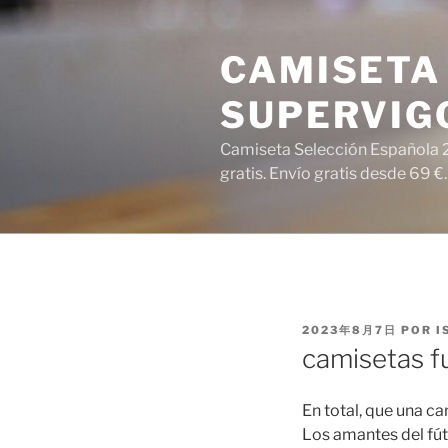
Saltar
al
CAMISETA 
contenido
SUPERVIG
Camiseta Selección Española 2
gratis. Envío gratis desde 69 €.
PUBLICADO
2023年8月7日
POR
I
EL
camisetas fu
En total, que una ca
Los amantes del fút