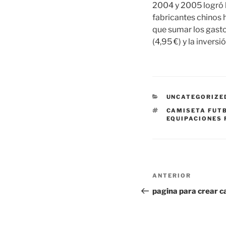
2004 y 2005 logró la
fabricantes chinos 
que sumar los gasto
(4,95 €) y la inversi
CATEGORÍAS
UNCATEGORIZE
ETIQUETAS
CAMISETA FUT
EQUIPACIONES
Navegación
Entrada
ANTERIOR
de
anterior:
pagina para crear c
entradas