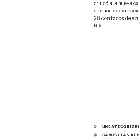
criticó a la nueva 
con una difuminació
20 con tonos de azu
Nike.
CATEGORÍAS
UNCATEGORIZE
ETIQUETAS
CAMISETAS REP