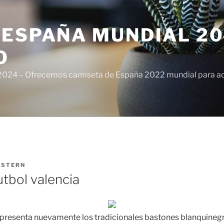
ESPAÑA MUNDIAL 20
O
024 – Ofrecemos camiseta de España 2022 mundial para adul
ISTERN
utbol valencia
presenta nuevamente los tradicionales bastones blanquinegr