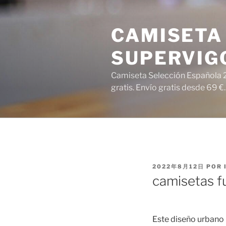
Saltar
al
CAMISETA 
contenido
SUPERVIG
Camiseta Selección Española 2
gratis. Envío gratis desde 69 €.
PUBLICADO
2022年8月12日
POR
EL
camisetas f
Este diseño urbano 