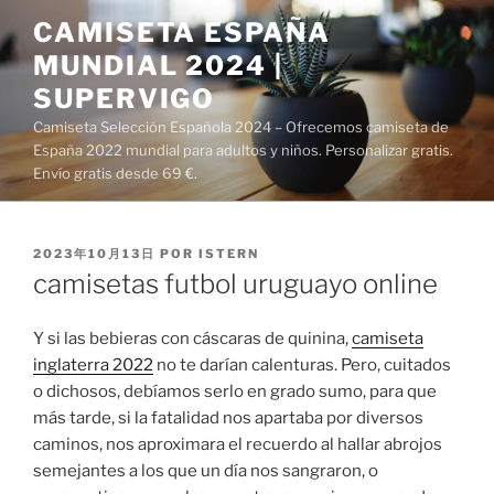
Saltar
CAMISETA ESPAÑA
al
MUNDIAL 2024 |
contenido
SUPERVIGO
Camiseta Selección Española 2024 – Ofrecemos camiseta de
España 2022 mundial para adultos y niños. Personalizar gratis.
Envío gratis desde 69 €.
PUBLICADO
2023年10月13日
POR
ISTERN
EL
camisetas futbol uruguayo online
Y si las bebieras con cáscaras de quinina,
camiseta
inglaterra 2022
no te darían calenturas. Pero, cuitados
o dichosos, debíamos serlo en grado sumo, para que
más tarde, si la fatalidad nos apartaba por diversos
caminos, nos aproximara el recuerdo al hallar abrojos
semejantes a los que un día nos sangraron, o