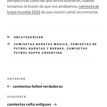
perspectivas como las que otrora sonrieron, cuando
teníamos la ilusión de que nos amábamos,
camiseta de
brasil mundial 2022
de que nuestro amor era inmortal.
CATEGORÍAS
UNCATEGORIZED
ETIQUETAS
CAMISETAS BARATAS MUSICA
,
CAMISETAS DE
FUTBOL BARATAS Y BUENAS
,
CAMISETAS
FUTBOL KAPPA ARGENTINA
Navegación
Entrada
ANTERIOR
de
anterior:
camisetas futbol verdaderas
entradas
Siguiente
SIGUIENTE
entrada
camisetas celta antiguas