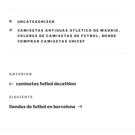
CATEGORÍAS
UNCATEGORIZED
ETIQUETAS
CAMISETAS ANTIGUAS ATLETICO DE MADRID
,
COLORES DE CAMISETAS DE FUTBOL
,
DONDE
COMPRAR CAMISETAS UNICEF
Navegación
Entrada
ANTERIOR
de
anterior:
camisetas futbol decathlon
entradas
Siguiente
SIGUIENTE
entrada
tiendas de futbol en barcelona