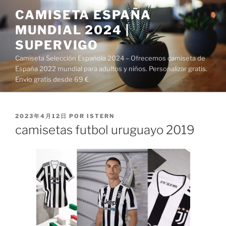
Saltar
CAMISETA ESPAÑA
al
MUNDIAL 2024 |
contenido
SUPERVIGO
Camiseta Selección Española 2024 – Ofrecemos camiseta de
España 2022 mundial para adultos y niños. Personalizar gratis.
Envío gratis desde 69 €.
PUBLICADO
2023年4月12日
POR
ISTERN
EL
camisetas futbol uruguayo 2019