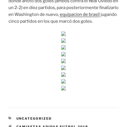
donde anotó dos goles (ambos contra el Real Oviedo en
un 2-2) en diez partidos, para posteriormente finalizarlo
en Washington de nuevo,
equipacion de brasil
jugando
cinco partidos en los que marcó dos goles.
CATEGORÍAS
UNCATEGORIZED
ETIQUETAS
CAMISETAS ADIDAS FUTBOL 2019
,