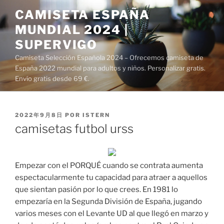
Saltar
CAMISETA ESPAÑA
al
MUNDIAL 2024 |
contenido
SUPERVIGO
Camiseta Selección Española 2024 – Ofrecemos camiseta de
España 2022 mundial para adultos y niños. Personalizar gratis.
Envío gratis desde 69 €.
PUBLICADO
2022年9月8日
POR
ISTERN
EL
camisetas futbol urss
Empezar con el PORQUÉ cuando se contrata aumenta
espectacularmente tu capacidad para atraer a aquellos
que sientan pasión por lo que crees. En 1981 lo
empezaría en la Segunda División de España, jugando
varios meses con el Levante UD al que llegó en marzo y