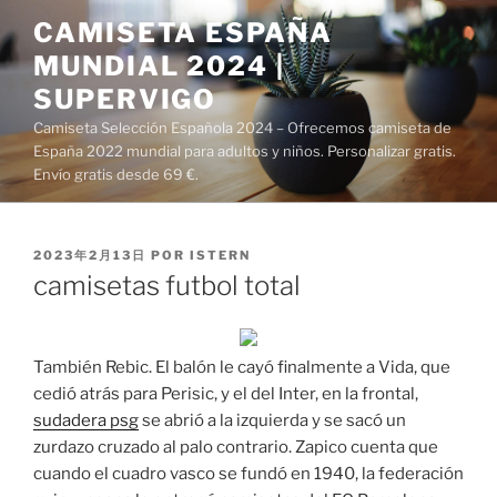
Saltar
CAMISETA ESPAÑA
al
MUNDIAL 2024 |
contenido
SUPERVIGO
Camiseta Selección Española 2024 – Ofrecemos camiseta de
España 2022 mundial para adultos y niños. Personalizar gratis.
Envío gratis desde 69 €.
PUBLICADO
2023年2月13日
POR
ISTERN
EL
camisetas futbol total
También Rebic. El balón le cayó finalmente a Vida, que
cedió atrás para Perisic, y el del Inter, en la frontal,
sudadera psg
se abrió a la izquierda y se sacó un
zurdazo cruzado al palo contrario. Zapico cuenta que
cuando el cuadro vasco se fundó en 1940, la federación