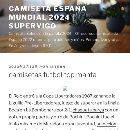
Saltar
CAMISETA ESPAÑA
al
MUNDIAL 2024 |
contenido
SUPERVIGO
Camiseta Selección Española 2024 – Ofrecemos camiseta de
España 2022 mundial para adultos y niños. Personalizar gratis.
Envío gratis desde 69 €.
PUBLICADO
2023年2月13日
POR
ISTERN
EL
camisetas futbol top manta
El Rojo entró a la Copa Libertadores 1987 ganando la
Liguilla Pre-Libertadores, luego de superar en la final a
Boca en La Bombonera por 2-1,
chaqueta barça
con un
gol en propia puerta y otro de Bochini. Bochini fue el
ídolo máximo de Maradona en su juventud,
seleccion