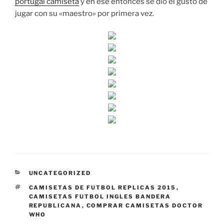
portugal camiseta
y en ese entonces se dio el gusto de
jugar con su «maestro» por primera vez.
CATEGORÍAS
UNCATEGORIZED
ETIQUETAS
CAMISETAS DE FUTBOL REPLICAS 2015
,
CAMISETAS FUTBOL INGLES BANDERA
REPUBLICANA
,
COMPRAR CAMISETAS DOCTOR
WHO