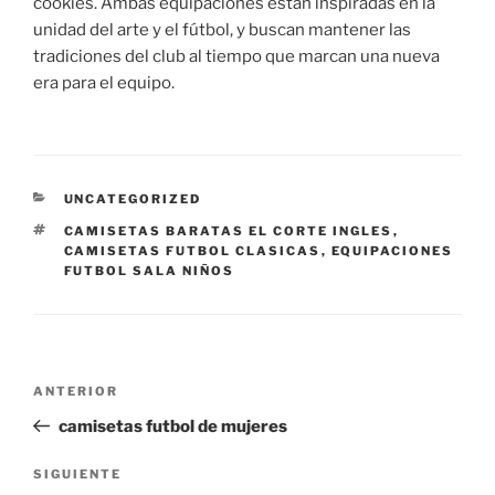
cookies. Ambas equipaciones están inspiradas en la
unidad del arte y el fútbol, y buscan mantener las
tradiciones del club al tiempo que marcan una nueva
era para el equipo.
CATEGORÍAS
UNCATEGORIZED
ETIQUETAS
CAMISETAS BARATAS EL CORTE INGLES
,
CAMISETAS FUTBOL CLASICAS
,
EQUIPACIONES
FUTBOL SALA NIÑOS
Navegación
Entrada
ANTERIOR
de
anterior:
camisetas futbol de mujeres
entradas
Siguiente
SIGUIENTE