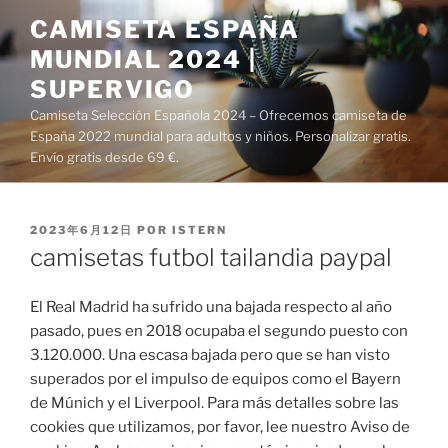
Saltar
CAMISETA ESPAÑA
al
MUNDIAL 2024 |
contenido
SUPERVIGO
Camiseta Selección Española 2024 – Ofrecemos camiseta de
España 2022 mundial para adultos y niños. Personalizar gratis.
Envío gratis desde 69 €.
PUBLICADO
2023年6月12日
POR
ISTERN
EL
camisetas futbol tailandia paypal
El Real Madrid ha sufrido una bajada respecto al año
pasado, pues en 2018 ocupaba el segundo puesto con
3.120.000. Una escasa bajada pero que se han visto
superados por el impulso de equipos como el Bayern
de Múnich y el Liverpool. Para más detalles sobre las
cookies que utilizamos, por favor, lee nuestro Aviso de