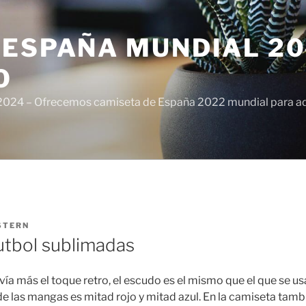
ESPAÑA MUNDIAL 20
O
024 – Ofrecemos camiseta de España 2022 mundial para adul
STERN
utbol sublimadas
a más el toque retro, el escudo es el mismo que el que se usa
de las mangas es mitad rojo y mitad azul. En la camiseta tamb