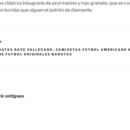
s clásicos blaugrana de azul marino y rojo granate, que se 
con bordes que siguen el patrón de diamante.
D
RATAS RAYO VALLECANO
,
CAMISETAS FUTBOL AMERICANO 
DE FUTBOL ORIGINALES BARATAS
tic antiguas