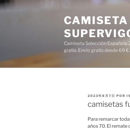
Saltar
al
CAMISETA 
contenido
SUPERVIG
Camiseta Selección Española 2
gratis. Envío gratis desde 69 €.
PUBLICADO
2023年8月7日
POR
I
EL
camisetas f
Para remarcar todaví
años 70. El remate 