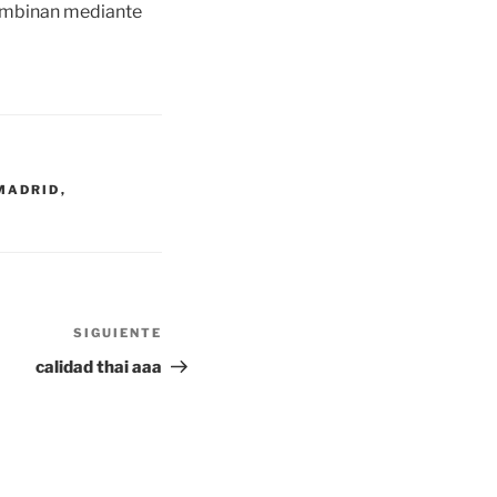
combinan mediante
MADRID
,
SIGUIENTE
Siguiente
entrada
calidad thai aaa