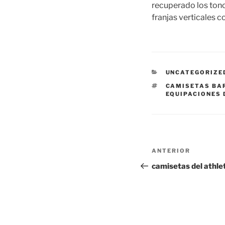
recuperado los tono
franjas verticales 
CATEGORÍAS
UNCATEGORIZE
ETIQUETAS
CAMISETAS BA
EQUIPACIONES 
Navegación
Entrada
ANTERIOR
de
anterior:
camisetas del athle
entradas