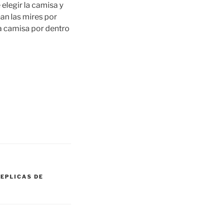
 elegir la camisa y
an las mires por
ia camisa por dentro
REPLICAS DE