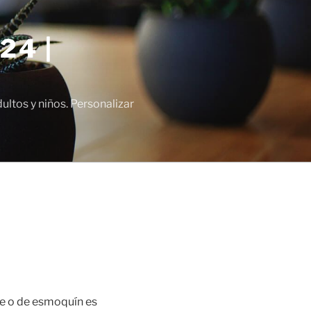
24 |
tos y niños. Personalizar
aje o de esmoquín es