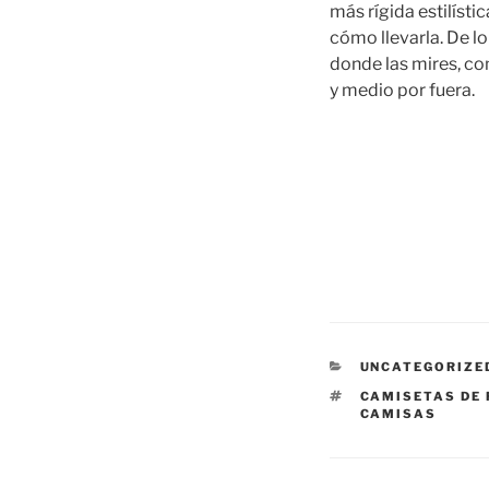
más rígida estilísti
cómo llevarla. De l
donde las mires, co
y medio por fuera.
CATEGORÍAS
UNCATEGORIZE
ETIQUETAS
CAMISETAS DE 
CAMISAS