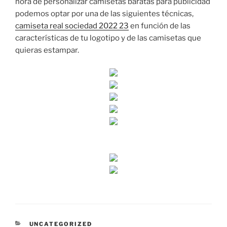
hora de personalizar camisetas baratas para publicidad
podemos optar por una de las siguientes técnicas,
camiseta real sociedad 2022 23
en función de las
características de tu logotipo y de las camisetas que
quieras estampar.
CATEGORÍAS
UNCATEGORIZED