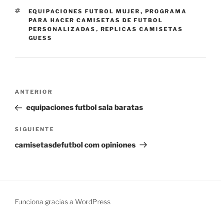
ETIQUETAS
EQUIPACIONES FUTBOL MUJER
,
PROGRAMA
PARA HACER CAMISETAS DE FUTBOL
PERSONALIZADAS
,
REPLICAS CAMISETAS
GUESS
Navegación
Entrada
ANTERIOR
de
anterior:
equipaciones futbol sala baratas
entradas
Siguiente
SIGUIENTE
entrada
camisetasdefutbol com opiniones
Funciona gracias a WordPress