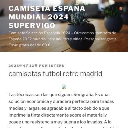
Saltar
CAMISETA ESPAÑA
al
MUNDIAL 2024 |
contenido
SUPERVIGO
Camiseta Selección Española 2024 – Ofrecemos camiseta de
España 2022 mundial para adultos y niños. Personalizar gratis.
Envío gratis desde 69 €.
PUBLICADO
2023年4月12日
POR
ISTERN
EL
camisetas futbol retro madrid
Las técnicas son las que siguen: Serigrafía: Es una
solución económica y duradera perfecta para tiradas
medias y largas, es agradable al tacto debido a que
imprime la tinta directamente sobre el material y
posee una resistencia muy buena a los lavados. A la