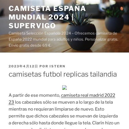
Saltar
CAMISETA ESPAÑA
al
MUNDIAL 2024 |
contenido
SUPERVIGO
Camiseta Selección Española 2024 – Ofrecemos camiseta de
España 2022 mundial para adultos y niños. Personalizar gratis.
Envío gratis desde 69 €.
PUBLICADO
2023年4月12日
POR
ISTERN
EL
camisetas futbol replicas tailandia
A partir de ese momento,
camiseta real madrid 2022
23
los cabezales sólo se mueven a lo largo de la tela
mientras no requieran limpiarse de nuevo. Esto
permite que dichos cabezales se muevan de izquierda
a derecha sólo hasta donde llegue la tela. Clarín hizo un