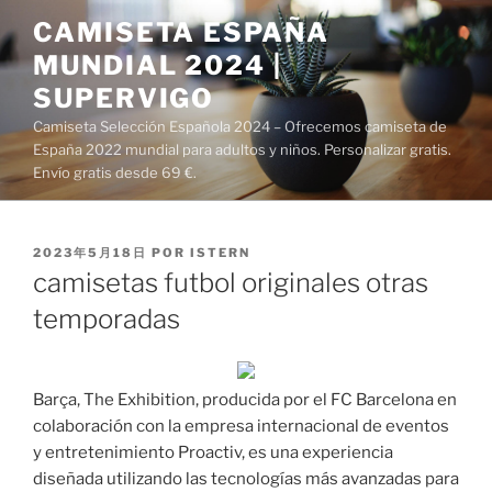
Saltar
CAMISETA ESPAÑA
al
MUNDIAL 2024 |
contenido
SUPERVIGO
Camiseta Selección Española 2024 – Ofrecemos camiseta de
España 2022 mundial para adultos y niños. Personalizar gratis.
Envío gratis desde 69 €.
PUBLICADO
2023年5月18日
POR
ISTERN
EL
camisetas futbol originales otras
temporadas
Barça, The Exhibition, producida por el FC Barcelona en
colaboración con la empresa internacional de eventos
y entretenimiento Proactiv, es una experiencia
diseñada utilizando las tecnologías más avanzadas para