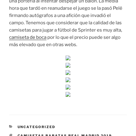
una portería al intentar despejar un balón. La media
hora que tardó en reanudarse el juego se la pasó Pelé
firmando autógrafos a una afición que invadió el
campo. Tenemos que considerar que la calidad de las
camisetas para jugar a fútbol de Sprinter es muy alta,
camiseta de boca
por lo que el precio puede ser algo
más elevado que en otras webs.
CATEGORÍAS
UNCATEGORIZED
ETIQUETAS
CAMISETAS BARATAS REAL MADRID 2019
,