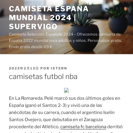
Saltar
CAMISETA ESPAÑA
al
MUNDIAL 2024 |
contenido
SUPERVIGO
Camiseta Selección Española 2024 – Ofrecemos camiseta de
España 2022 mundial para adultos y niños. Personalizar gratis.
Envío gratis desde 69 €.
PUBLICADO
2023年2月13日
POR
ISTERN
EL
camisetas futbol nba
En La Romareda. Pelé marcó sus dos últimos goles en
España (ganó el Santos 2-3) y vivió una de las
anécdotas de su carrera, cuando el argentino Iselín
Santos Ovejero, que debutaba en el Zaragoza
procedente del Atlético,
camiseta fc barcelona
derribó