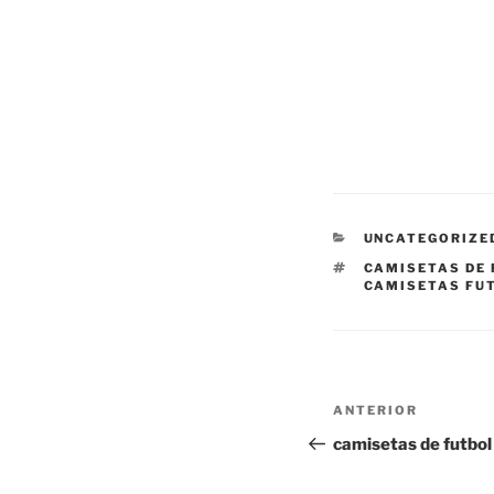
CATEGORÍAS
UNCATEGORIZE
ETIQUETAS
CAMISETAS DE
CAMISETAS FU
Navegación
Entrada
ANTERIOR
de
anterior:
camisetas de futbol 
entradas