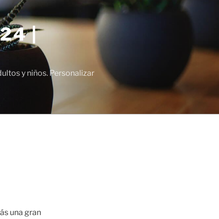
24 |
tos y niños. Personalizar
rás una gran