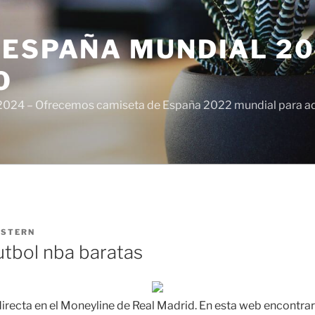
ESPAÑA MUNDIAL 20
O
024 – Ofrecemos camiseta de España 2022 mundial para adul
ISTERN
utbol nba baratas
directa en el Moneyline de Real Madrid. En esta web encontra