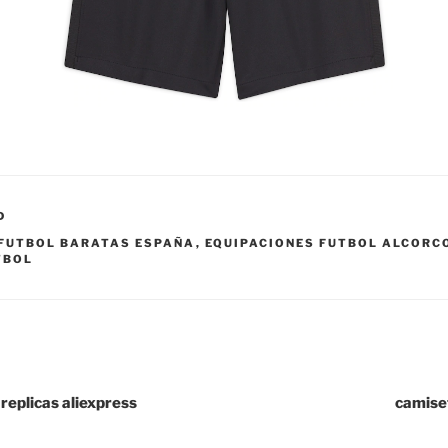
D
 FUTBOL BARATAS ESPAÑA
,
EQUIPACIONES FUTBOL ALCORC
TBOL
replicas aliexpress
camise