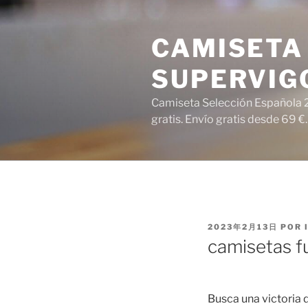
Saltar
al
CAMISETA 
contenido
SUPERVIG
Camiseta Selección Española 2
gratis. Envío gratis desde 69 €.
PUBLICADO
2023年2月13日
POR
EL
camisetas f
Busca una victoria 