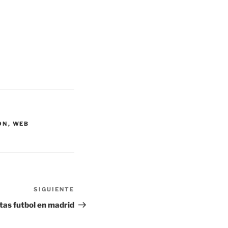
ON
,
WEB
SIGUIENTE
Siguiente
entrada
tas futbol en madrid