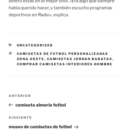
dinero estás en el mejor sitio. «Era algo que siempre
había querido hacer, y también escucho programas
deportivos en Radio», explica.
CATEGORÍAS
UNCATEGORIZED
ETIQUETAS
CAMISETAS DE FUTBOL PERSONALIZADAS
ZONA OESTE
,
CAMISETAS JORDAN BARATAS
,
COMPRAR CAMISETAS INTERIORES HOMBRE
Navegación
Entrada
ANTERIOR
de
anterior:
camiseta almeria futbol
entradas
Siguiente
SIGUIENTE
entrada
museo de camisetas de futbol