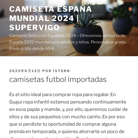
Saltar
CAMISETA ESPAÑA
al
MUNDIAL 2024 |
contenido
SUPERVIGO
Camiseta Selección Española 2024 – Ofrecemos camiseta de
España 2022 mundial para adultos y niños. Personalizar gratis.
Envío gratis desde 69 €.
PUBLICADO
2023年6月12日
POR
ISTERN
EL
camisetas futbol importadas
Es el sitio ideal para comprar ropa para regalar. En
Gugui ropa infantil estamos pensando continuamente
en esos papás y mamás, y, por ello, queremos cuidar de
ellos y de sus pequeños con mucho cariño. Es por eso
que si perdiste tu oportunidad de comprar alguna
prenda en temporada, o quieres ahorrarte un poco de