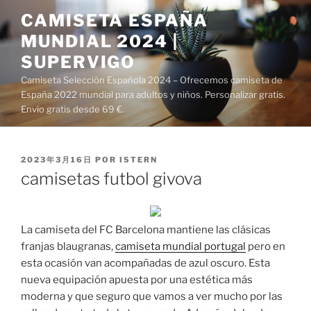
Saltar
CAMISETA ESPAÑA
al
MUNDIAL 2024 |
contenido
SUPERVIGO
Camiseta Selección Española 2024 – Ofrecemos camiseta de
España 2022 mundial para adultos y niños. Personalizar gratis.
Envío gratis desde 69 €.
PUBLICADO
2023年3月16日
POR
ISTERN
EL
camisetas futbol givova
La camiseta del FC Barcelona mantiene las clásicas
franjas blaugranas,
camiseta mundial portugal
pero en
esta ocasión van acompañadas de azul oscuro. Esta
nueva equipación apuesta por una estética más
moderna y que seguro que vamos a ver mucho por las