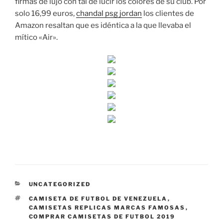
firmas de lujo con tal de lucir los colores de su club. Por
solo 16,99 euros,
chandal psg jordan
los clientes de
Amazon resaltan que es idéntica a la que llevaba el
mítico «Air».
CATEGORÍAS
UNCATEGORIZED
ETIQUETAS
CAMISETA DE FUTBOL DE VENEZUELA
,
CAMISETAS REPLICAS MARCAS FAMOSAS
,
COMPRAR CAMISETAS DE FUTBOL 2019