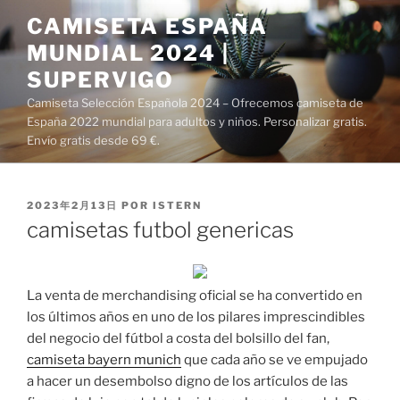
Saltar
CAMISETA ESPAÑA
al
MUNDIAL 2024 |
contenido
SUPERVIGO
Camiseta Selección Española 2024 – Ofrecemos camiseta de
España 2022 mundial para adultos y niños. Personalizar gratis.
Envío gratis desde 69 €.
PUBLICADO
2023年2月13日
POR
ISTERN
EL
camisetas futbol genericas
La venta de merchandising oficial se ha convertido en
los últimos años en uno de los pilares imprescindibles
del negocio del fútbol a costa del bolsillo del fan,
camiseta bayern munich
que cada año se ve empujado
a hacer un desembolso digno de los artículos de las