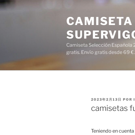
Saltar
al
CAMISETA 
contenido
SUPERVIG
Camiseta Selección Española 2
gratis. Envío gratis desde 69 €.
PUBLICADO
2023年2月13日
POR
EL
camisetas f
Teniendo en cuenta 