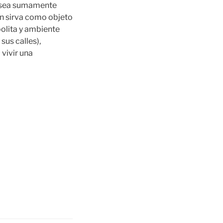
o sea sumamente
én sirva como objeto
olita y ambiente
us calles),
 vivir una