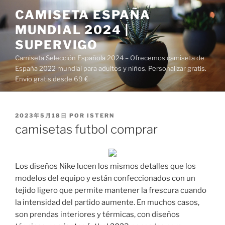
Saltar
CAMISETA ESPAÑA
al
MUNDIAL 2024 |
contenido
SUPERVIGO
Camiseta Selección Española 2024 – Ofrecemos camiseta de
España 2022 mundial para adultos y niños. Personalizar gratis.
Envío gratis desde 69 €.
PUBLICADO
2023年5月18日
POR
ISTERN
EL
camisetas futbol comprar
Los diseños Nike lucen los mismos detalles que los
modelos del equipo y están confeccionados con un
tejido ligero que permite mantener la frescura cuando
la intensidad del partido aumente. En muchos casos,
son prendas interiores y térmicas, con diseños