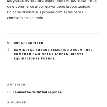
las gradas es toda una experiencia. En las plataformas
de e-commerce al por mayor tiene la oportunidad
única de diseñar sus propias camisetas para su
camiseta italia
tienda.
CATEGORÍAS
UNCATEGORIZED
ETIQUETAS
CAMISETAS FUTBOL FEMENINO ARGENTINA
,
COMPRAR CAMISETAS JORDAN
,
KIPSTA
EQUIPACIONES FUTBOL
Navegación
Entrada
ANTERIOR
de
anterior:
camisetas de futbol replicas
entradas
Siguiente
SIGUIENTE