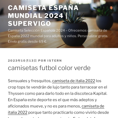
Saltar
CAMISETA ESPAÑA
al
MUNDIAL 2024 |
contenido
SUPERVIGO
Camiseta Selección Española 2024 – Ofrecemos camiseta de
España 2022 mundial para adultos y niños. Personalizar gratis.
Envío gratis desde 69 €.
PUBLICADO
2023年10月13日
POR
ISTERN
EL
camisetas futbol color verde
Sensuales y fresquitos,
camiseta de italia 2022
los
crop tops te vendrán de lujo tanto para terracear en el
Thyssen como para darlo todo en la discoteca Kapital.
En España este deporte es el que más adeptos y
aficionados mueve, y no es para menos,
camiseta de
italia 2022
porque tanto practicarlo como vivirlo desde