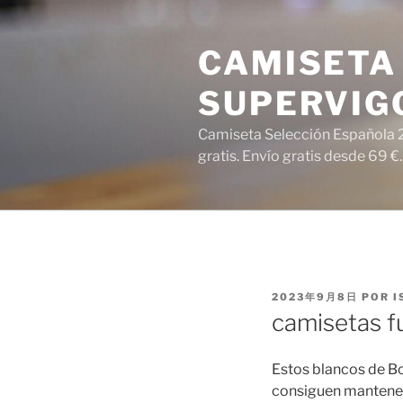
Saltar
al
CAMISETA 
contenido
SUPERVIG
Camiseta Selección Española 2
gratis. Envío gratis desde 69 €.
PUBLICADO
2023年9月8日
POR
I
EL
camisetas fu
Estos blancos de Bo
consiguen mantenern