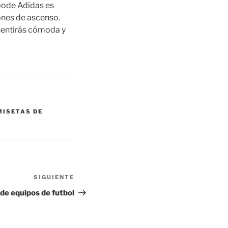
opode Adidas es
ones de ascenso.
 sentirás cómoda y
ISETAS DE
SIGUIENTE
Siguiente
entrada
de equipos de futbol