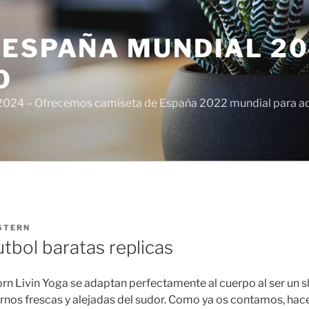
ESPAÑA MUNDIAL 20
O
024 – Ofrecemos camiseta de España 2022 mundial para adul
STERN
tbol baratas replicas
rn Livin Yoga se adaptan perfectamente al cuerpo al ser un s
os frescas y alejadas del sudor. Como ya os contamos, hace