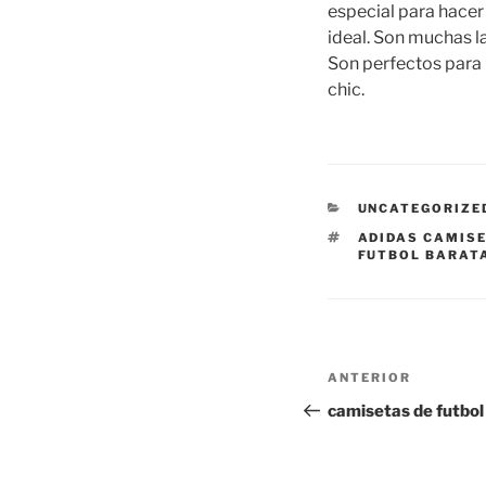
especial para hacer 
ideal. Son muchas l
Son perfectos para 
chic.
CATEGORÍAS
UNCATEGORIZE
ETIQUETAS
ADIDAS CAMIS
FUTBOL BARAT
Navegación
Entrada
ANTERIOR
de
anterior:
camisetas de futbol
entradas