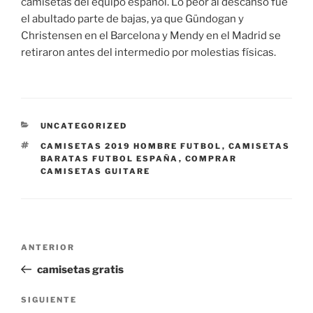
camisetas del equipo español. Lo peor al descanso fue
el abultado parte de bajas, ya que Gündogan y
Christensen en el Barcelona y Mendy en el Madrid se
retiraron antes del intermedio por molestias físicas.
CATEGORÍAS
UNCATEGORIZED
ETIQUETAS
CAMISETAS 2019 HOMBRE FUTBOL
,
CAMISETAS
BARATAS FUTBOL ESPAÑA
,
COMPRAR
CAMISETAS GUITARE
Navegación
Entrada
ANTERIOR
de
anterior:
camisetas gratis
entradas
Siguiente
SIGUIENTE