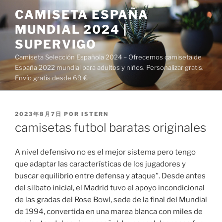
Saltar
CAMISETA ESPAÑA
al
MUNDIAL 2024 |
contenido
SUPERVIGO
Camiseta Selección Española 2024 – Ofrecemos camiseta de
España 2022 mundial para adultos y niños. Personalizar gratis.
Envío gratis desde 69 €.
PUBLICADO
2023年8月7日
POR
ISTERN
EL
camisetas futbol baratas originales
A nivel defensivo no es el mejor sistema pero tengo
que adaptar las características de los jugadores y
buscar equilibrio entre defensa y ataque”. Desde antes
del silbato inicial, el Madrid tuvo el apoyo incondicional
de las gradas del Rose Bowl, sede de la final del Mundial
de 1994, convertida en una marea blanca con miles de