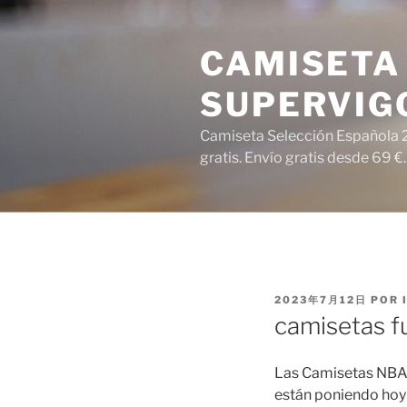
Saltar
al
CAMISETA 
contenido
SUPERVIG
Camiseta Selección Española 2
gratis. Envío gratis desde 69 €.
PUBLICADO
2023年7月12日
POR
EL
camisetas f
Las Camisetas NBA 
están poniendo h