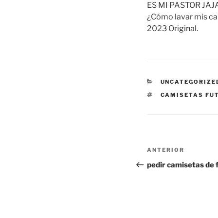
ES MI PASTOR JAJAJ
¿Cómo lavar mis ca
2023 Original.
CATEGORÍAS
UNCATEGORIZE
ETIQUETAS
CAMISETAS FUT
Navegación
Entrada
ANTERIOR
de
anterior:
pedir camisetas de 
entradas