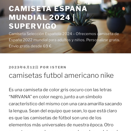
Saltar
CAMISETA ESPAÑA
al
MUNDIAL 2024 |
contenido
SUPERVIGO
Camiseta Selección Española 2024 – Ofrecemos camiseta de
España 2022 mundial para adultos y niños. Personalizar gratis.
Envío gratis desde 69 €.
PUBLICADO
2023年6月12日
POR
ISTERN
EL
camisetas futbol americano nike
Es una camiseta de color gris oscuro con las letras
“NIRVANA” en color negro, junto a un símbolo
característico del mismo con una cara amarilla sacando
la lengua. Sean del equipo que sean, lo que está claro
es que las camisetas de fútbol son uno de los
elementos más universales de nuestra época. Otro