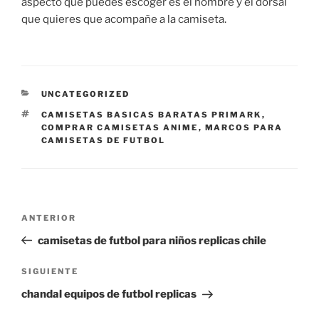
aspecto que puedes escoger es el nombre y el dorsal
que quieres que acompañe a la camiseta.
CATEGORÍAS
UNCATEGORIZED
ETIQUETAS
CAMISETAS BASICAS BARATAS PRIMARK
,
COMPRAR CAMISETAS ANIME
,
MARCOS PARA
CAMISETAS DE FUTBOL
Navegación
Entrada
ANTERIOR
de
anterior:
camisetas de futbol para niños replicas chile
entradas
Siguiente
SIGUIENTE
entrada
chandal equipos de futbol replicas