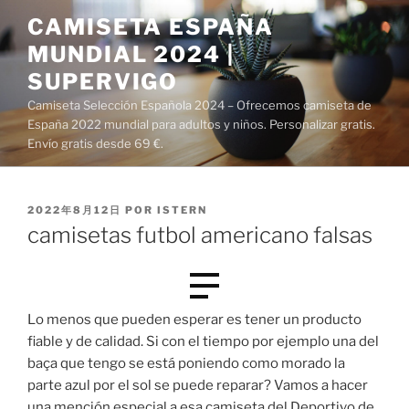
Saltar
CAMISETA ESPAÑA
al
MUNDIAL 2024 |
contenido
SUPERVIGO
Camiseta Selección Española 2024 – Ofrecemos camiseta de
España 2022 mundial para adultos y niños. Personalizar gratis.
Envío gratis desde 69 €.
PUBLICADO
2022年8月12日
POR
ISTERN
EL
camisetas futbol americano falsas
Lo menos que pueden esperar es tener un producto
fiable y de calidad. Si con el tiempo por ejemplo una del
baça que tengo se está poniendo como morado la
parte azul por el sol se puede reparar? Vamos a hacer
una mención especial a esa camiseta del Deportivo de