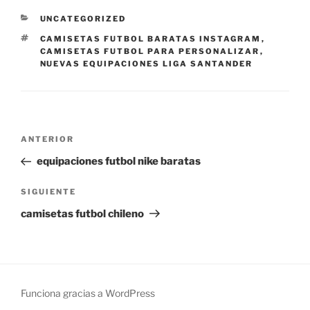
CATEGORÍAS
UNCATEGORIZED
ETIQUETAS
CAMISETAS FUTBOL BARATAS INSTAGRAM
,
CAMISETAS FUTBOL PARA PERSONALIZAR
,
NUEVAS EQUIPACIONES LIGA SANTANDER
Navegación
Entrada
ANTERIOR
de
anterior:
equipaciones futbol nike baratas
entradas
Siguiente
SIGUIENTE
entrada
camisetas futbol chileno
Funciona gracias a WordPress