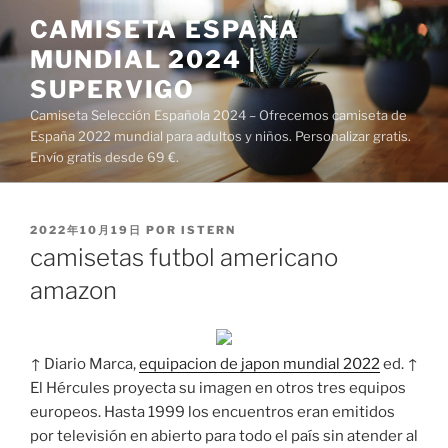
Saltar
CAMISETA ESPAÑA
al
MUNDIAL 2024 |
contenido
SUPERVIGO
Camiseta Selección Española 2024 – Ofrecemos camiseta de
España 2022 mundial para adultos y niños. Personalizar gratis.
Envío gratis desde 69 €.
PUBLICADO
2022年10月19日
POR
ISTERN
EL
camisetas futbol americano
amazon
↑ Diario Marca,
equipacion de japon mundial 2022
ed. ↑
El Hércules proyecta su imagen en otros tres equipos
europeos. Hasta 1999 los encuentros eran emitidos
por televisión en abierto para todo el país sin atender al